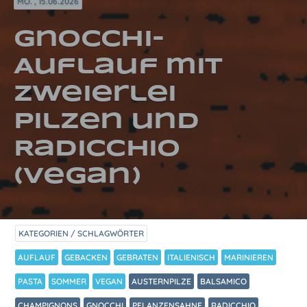
MO. , 15.06.2026
Gnocchi-
Auflauf mit
zweierlei
Pilzen und
Radicchio
(vegan)
KATEGORIEN / SCHLAGWÖRTER
AUFLAUF
GEBACKEN
GEBRATEN
ITALIENISCH
MARINIEREN
PASTA
SOMMER
VEGAN
AUSTERNPILZE
BALSAMICO
CHAMPIGNONS
GNOCCHI
PFLANZENSAHNE
RADICCHIO