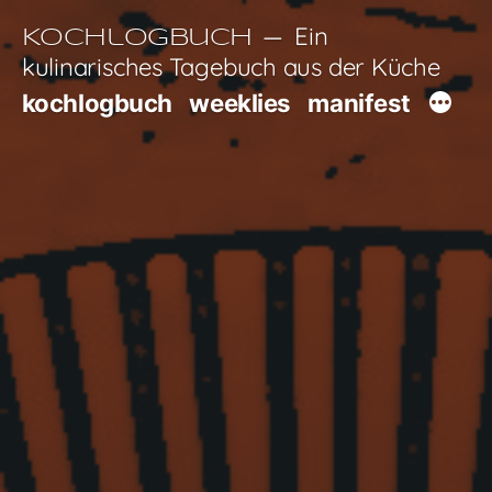
Zum
Ein
Kochlogbuch
Inhalt
kulinarisches Tagebuch aus der Küche
springen
kochlogbuch
weeklies
manifest