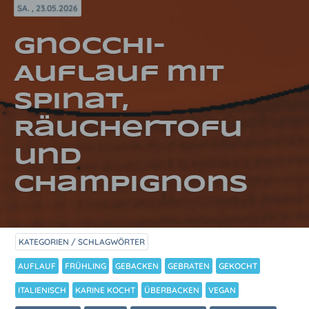
SA. , 23.05.2026
Gnocchi-
Auflauf mit
Spinat,
Räuchertofu
und
Champignons
KATEGORIEN / SCHLAGWÖRTER
AUFLAUF
FRÜHLING
GEBACKEN
GEBRATEN
GEKOCHT
ITALIENISCH
KARINE KOCHT
ÜBERBACKEN
VEGAN