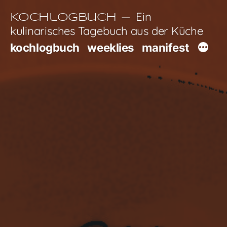
Zum
Ein
Kochlogbuch
Inhalt
kulinarisches Tagebuch aus der Küche
springen
kochlogbuch
weeklies
manifest