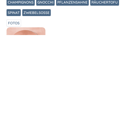
CHAMPIGNONS
GNOCCHI
PFLANZENSAHNE
RÄUCHERTOFU
SPINAT
ZWIEBELSOSSE
FOTOS
ZUBEREITUNG
Karine kocht: 2 Packungen Gnocchi à 400 gr
4 min in Salzwasser kochen, abgießen, in
eine Auflaufform geben, mit etwas Öl
vermengen und bei 190° Umluft 12 min