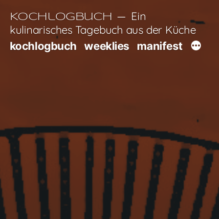
Zum
Ein
Kochlogbuch
Inhalt
kulinarisches Tagebuch aus der Küche
springen
kochlogbuch
weeklies
manifest