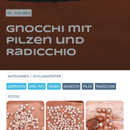
MI. , 11.12.2024
Gnocchi mit
Pilzen und
Radicchio
KATEGORIEN / SCHLAGWÖRTER
GEBRATEN
ONE-POT
VEGAN
GNOCCHI
PILZE
RADICCHIO
FOTOS