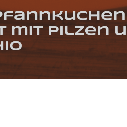
pfannkuchen
 mit Pilzen 
hio
NIEREN
VEGAN
WINTER
CHAMPIGNONS
KORIANDER
RADICCHIO
ROT