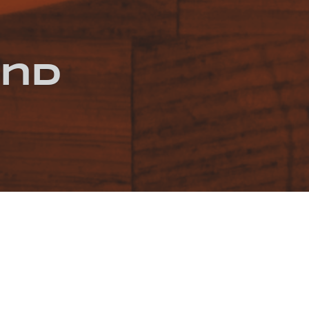
und
E LINSEN
TOFU