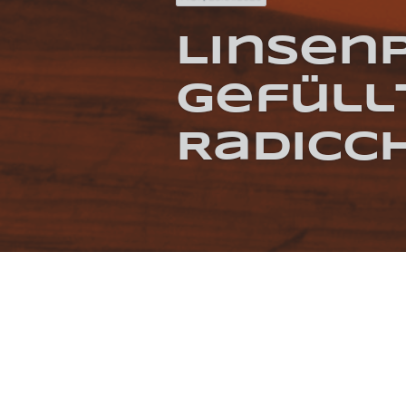
Linsen
gefüllt
Radicc
KATEGORIEN / SCHLAGWÖRTER
ASIATISCH
GEBRATEN
GEKOCHT
MARI
REFERENZEN