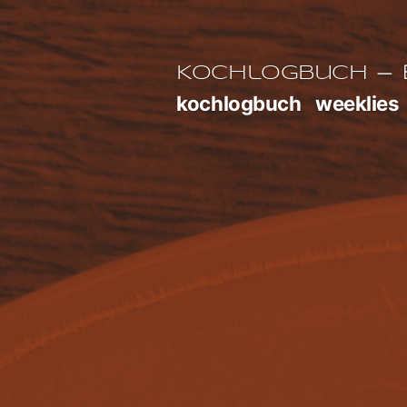
Zum
Inhalt
E
Kochlogbuch
springen
kochlogbuch
weeklies