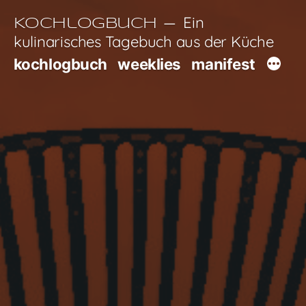
Zum
Ein
Kochlogbuch
Inhalt
kulinarisches Tagebuch aus der Küche
springen
kochlogbuch
weeklies
manifest