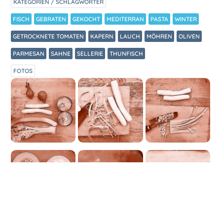
KATEGORIEN / SCHLAGWÖRTER
FISCH
GEBRATEN
GEKOCHT
MEDITERRAN
PASTA
WINTER
GETROCKNETE TOMATEN
KAPERN
LAUCH
MÖHREN
OLIVEN
PARMESAN
SAHNE
SELLERIE
THUNFISCH
FOTOS