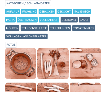
KATEGORIEN / SCHLAGWÖRTER
AUFLAUF
FRÜHLING
GEBACKEN
GEKOCHT
ITALIENISCH
PASTA
ÜBERBACKEN
VEGETARISCH
BECHAMEL
LAUCH
MÖHREN
STANGENSELLERIE
TELLERLINSEN
TOMATENMARK
VOLLKORNLASAGNEBLÄTTER
FOTOS