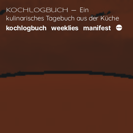
Zum
Ein
Kochlogbuch
Inhalt
kulinarisches Tagebuch aus der Küche
springen
kochlogbuch
weeklies
manifest