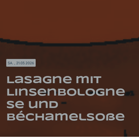
SA. , 21.03.2026
Lasagne mit
Linsenbologne
se und
Béchamelsoße