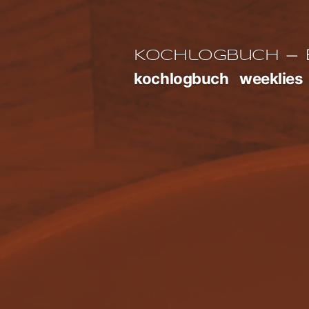
Zum
Inhalt
E
Kochlogbuch
springen
kochlogbuch
weeklies