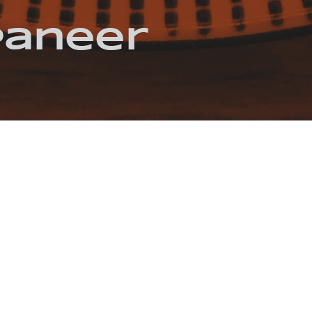
Paneer
VEGETARISCH
GEWÜRZE
PANEER
SPINAT
TOMATEN
/