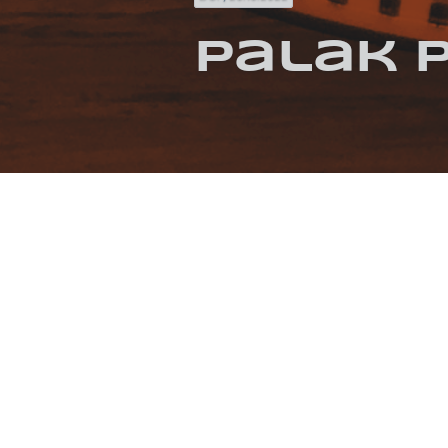
Palak 
KATEGORIEN / SCHLAGWÖRTER
CURRY
GEBRATEN
HERBST
INDISCH
REFERENZEN
CAROINTHEKITCHEN.COM/PALAK-PANEER
FOTOS