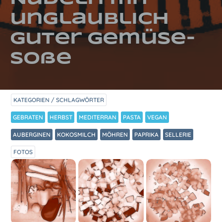
unglaublich
guter Gemüse-
Soße
KATEGORIEN / SCHLAGWÖRTER
GEBRATEN
HERBST
MEDITERRAN
PASTA
VEGAN
AUBERGINEN
KOKOSMILCH
MÖHREN
PAPRIKA
SELLERIE
FOTOS