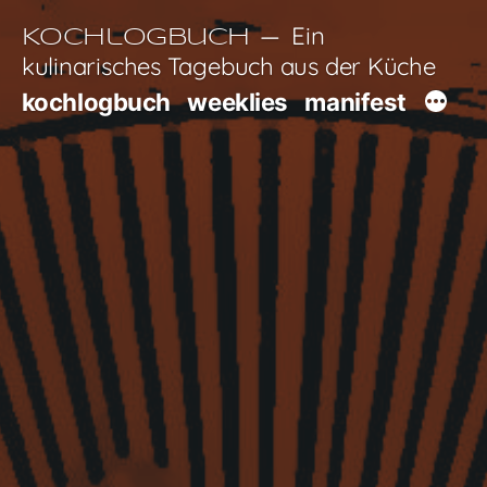
Zum
Ein
Kochlogbuch
Inhalt
kulinarisches Tagebuch aus der Küche
springen
kochlogbuch
weeklies
manifest