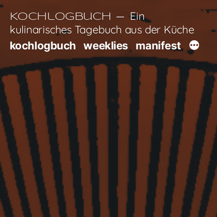
Zum
Ein
Kochlogbuch
Inhalt
kulinarisches Tagebuch aus der Küche
springen
kochlogbuch
weeklies
manifest