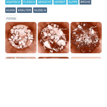
ASIATISCH
FLEISCH
GEKOCHT
HERBST
SUPPE
BRÜHE
HUHN
KRÄUTER
NUDELN
FOTOS