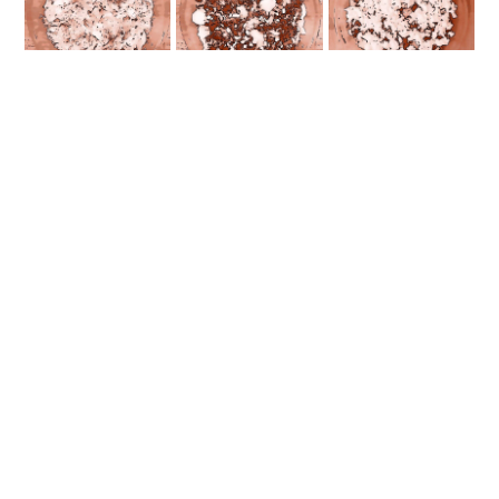
ZUBEREITUNG
Kartoffeln schälen, in Scheiben schneiden
und in Salzwasser vorkochen. Spinat in einer
Pfanne mit etwas Öl anbraten, bis er
zusammenfällt. Räuchertofu würfeln und