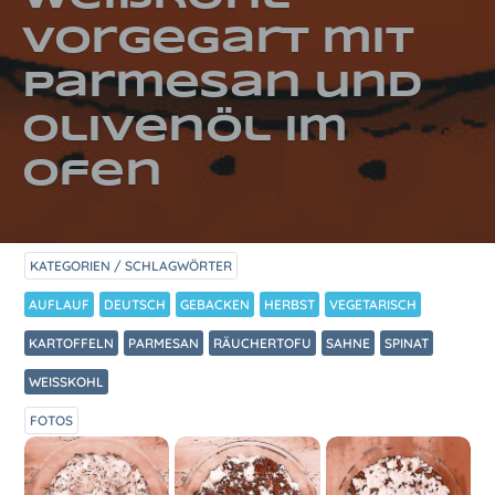
vorgegart mit
Parmesan und
Olivenöl im
Ofen
KATEGORIEN / SCHLAGWÖRTER
AUFLAUF
DEUTSCH
GEBACKEN
HERBST
VEGETARISCH
KARTOFFELN
PARMESAN
RÄUCHERTOFU
SAHNE
SPINAT
WEISSKOHL
FOTOS