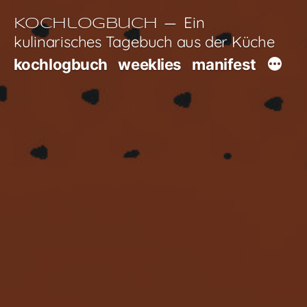
Zum
Ein
Kochlogbuch
Inhalt
kulinarisches Tagebuch aus der Küche
springen
kochlogbuch
weeklies
manifest