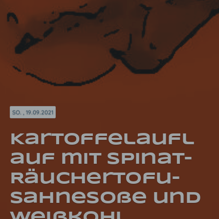
SO. , 19.09.2021
Kartoffelaufl
auf mit Spinat-
Räuchertofu-
Sahnesoße und
Weißkohl