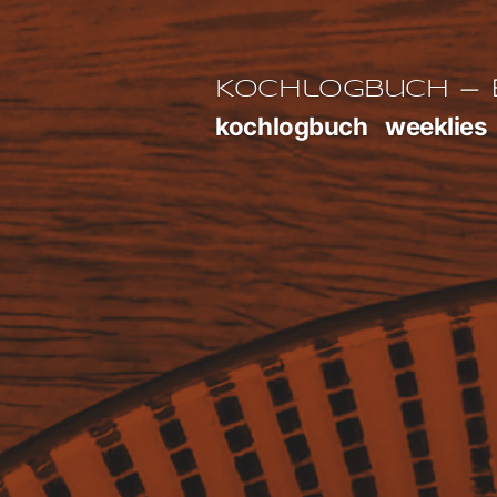
Zum
Inhalt
E
Kochlogbuch
springen
kochlogbuch
weeklies