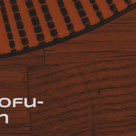
Tofu-
n