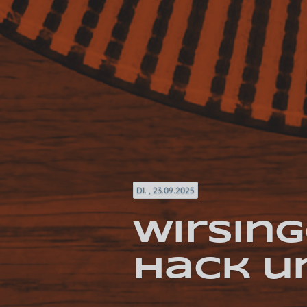
DI. , 23.09.2025
Wirsing
Hack u