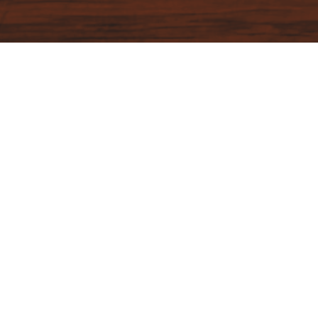
VEGETARISCH
KARTOFFELN
MÖHREN
TOFU
WIRSING
ZWIEBELN