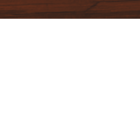
KATEGORIEN / SCHLAGWÖRTER
DEUTSCH
EINTOPF
GEKOCHT
HERBST
FOTOS