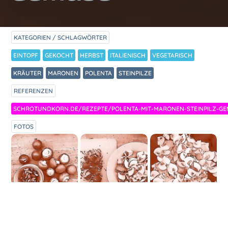
KATEGORIEN / SCHLAGWÖRTER
EINTOPF
GEKOCHT
HERBST
ITALIENISCH
VEGETARISCH
KRÄUTER
MARONEN
POLENTA
STEINPILZE
REFERENZEN
SCHROTUNDKORN.DE/REZEPTE/POLENTA-MIT-MARONEN-STEINPILZ-GE
FOTOS