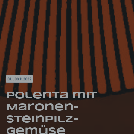
DI. , 08.11.2022
Polenta mit
Maronen-
Steinpilz-
Gemüse