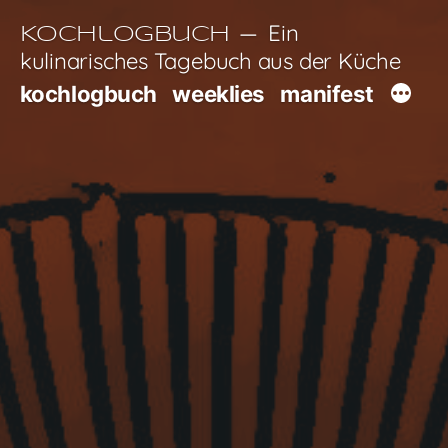
Zum
Ein
Kochlogbuch
Inhalt
kulinarisches Tagebuch aus der Küche
springen
kochlogbuch
weeklies
manifest