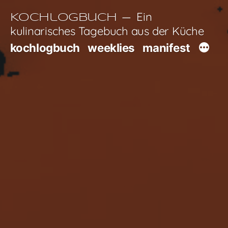
Zum
Ein
Kochlogbuch
Inhalt
kulinarisches Tagebuch aus der Küche
springen
kochlogbuch
weeklies
manifest