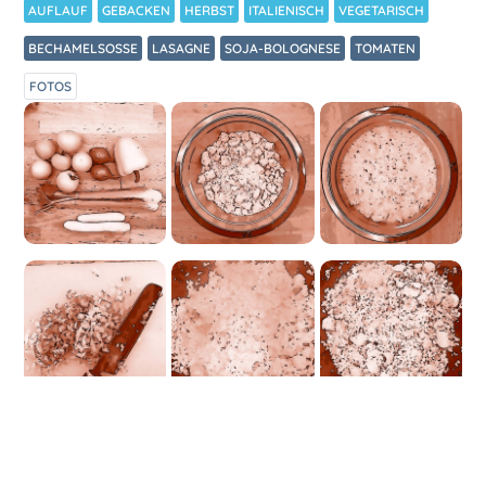
AUFLAUF
GEBACKEN
HERBST
ITALIENISCH
VEGETARISCH
BECHAMELSOSSE
LASAGNE
SOJA-BOLOGNESE
TOMATEN
FOTOS