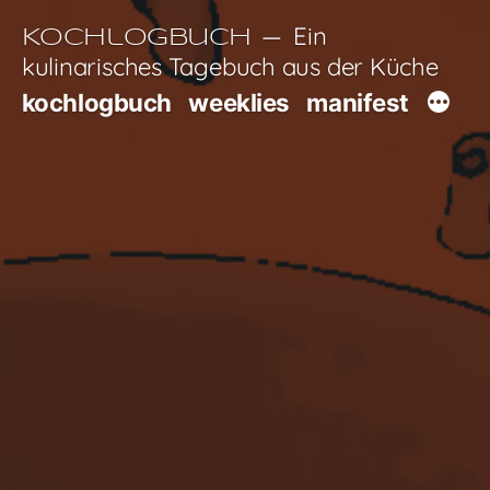
Zum
Ein
Kochlogbuch
Inhalt
kulinarisches Tagebuch aus der Küche
springen
kochlogbuch
weeklies
manifest