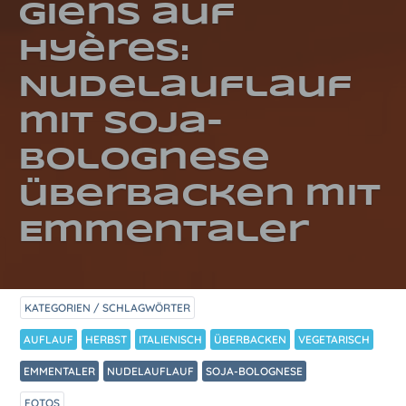
Giens auf
Hyères:
Nudelauflauf
mit Soja-
Bolognese
überbacken mit
Emmentaler
KATEGORIEN / SCHLAGWÖRTER
AUFLAUF
HERBST
ITALIENISCH
ÜBERBACKEN
VEGETARISCH
EMMENTALER
NUDELAUFLAUF
SOJA-BOLOGNESE
FOTOS