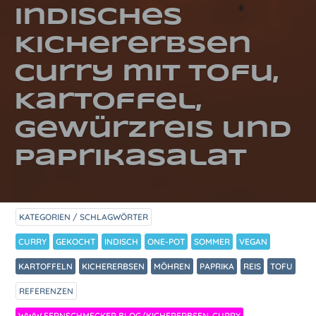
Indisches
Kichererbsen
Curry mit Tofu,
Kartoffel,
Gewürzreis und
Paprikasalat
KATEGORIEN / SCHLAGWÖRTER
CURRY
GEKOCHT
INDISCH
ONE-POT
SOMMER
VEGAN
KARTOFFELN
KICHERERBSEN
MÖHREN
PAPRIKA
REIS
TOFU
REFERENZEN
WWW.FERNSCHMECKER.BLOG/KICHERERBSEN-CURRY