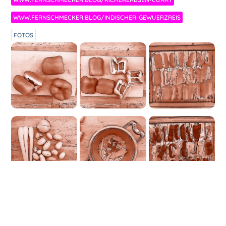
WWW.FERNSCHMECKER.BLOG/INDISCHER-GEWUERZREIS
FOTOS