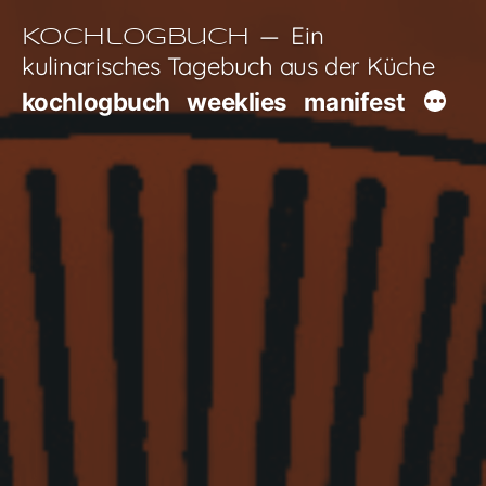
Zum
Ein
Kochlogbuch
Inhalt
kulinarisches Tagebuch aus der Küche
springen
kochlogbuch
weeklies
manifest