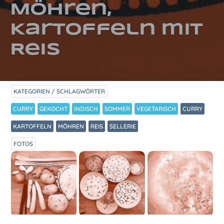
Möhren,
Kartoffeln mit
Reis
KATEGORIEN / SCHLAGWÖRTER
CURRY
GEKOCHT
INDISCH
SOMMER
VEGETARISCH
CURRY
KARTOFFELN
MÖHREN
REIS
SELLERIE
FOTOS