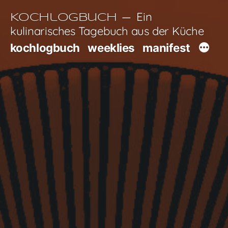
Zum
Ein
Kochlogbuch
Inhalt
kulinarisches Tagebuch aus der Küche
springen
kochlogbuch
weeklies
manifest