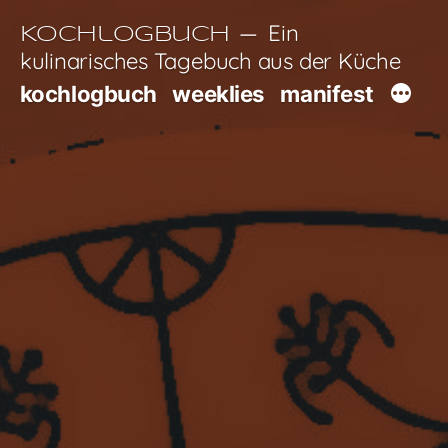
Zum
Ein
Kochlogbuch
Inhalt
kulinarisches Tagebuch aus der Küche
springen
kochlogbuch
weeklies
manifest