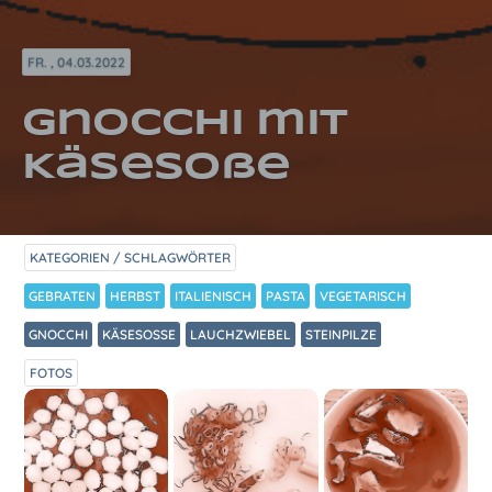
FR. , 04.03.2022
Gnocchi mit
Käsesoße
KATEGORIEN / SCHLAGWÖRTER
GEBRATEN
HERBST
ITALIENISCH
PASTA
VEGETARISCH
GNOCCHI
KÄSESOSSE
LAUCHZWIEBEL
STEINPILZE
FOTOS