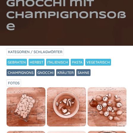
Gnocchi mit
Champignonsoß
e
KATEGORIEN / SCHLAGWÖRTER
GEBRATEN
HERBST
ITALIENISCH
PASTA
VEGETARISCH
CHAMPIGNONS
GNOCCHI
KRÄUTER
SAHNE
FOTOS