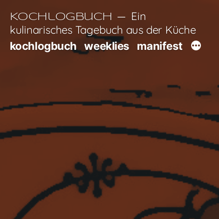
Zum
Ein
Kochlogbuch
Inhalt
kulinarisches Tagebuch aus der Küche
springen
kochlogbuch
weeklies
manifest