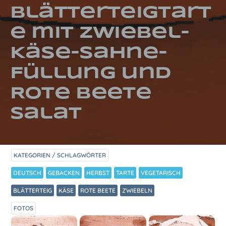
Blätterteigtart
e mit Zwiebel-
Käse-Sahne-
Füllung und
Rote Beete
Salat
KATEGORIEN / SCHLAGWÖRTER
DEUTSCH
GEBACKEN
HERBST
TARTE
VEGETARISCH
BLÄTTERTEIG
KÄSE
ROTE BEETE
ZWIEBELN
FOTOS