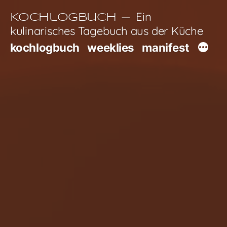
Zum
Ein
Kochlogbuch
Inhalt
kulinarisches Tagebuch aus der Küche
springen
kochlogbuch
weeklies
manifest