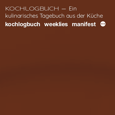
Zum
Ein
Kochlogbuch
Inhalt
kulinarisches Tagebuch aus der Küche
springen
kochlogbuch
weeklies
manifest