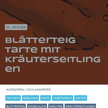
SA. , 09.01.2021
Blätterteig
Tarte mit
Kräuterseitling
en
KATEGORIEN / SCHLAGWÖRTER
DEUTSCH
GEBACKEN
TARTE
VEGETARISCH
WINTER
BLÄTTERTEIG
KNOBLAUCH
KRÄUTER
KRÄUTERSEITLINGEN