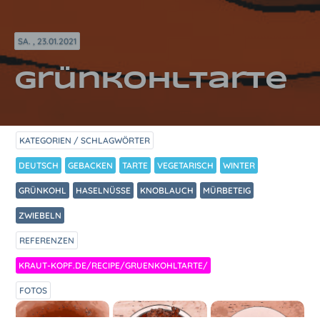
SA. , 23.01.2021
Grünkohltarte
KATEGORIEN / SCHLAGWÖRTER
DEUTSCH
GEBACKEN
TARTE
VEGETARISCH
WINTER
GRÜNKOHL
HASELNÜSSE
KNOBLAUCH
MÜRBETEIG
ZWIEBELN
REFERENZEN
KRAUT-KOPF.DE/RECIPE/GRUENKOHLTARTE/
FOTOS