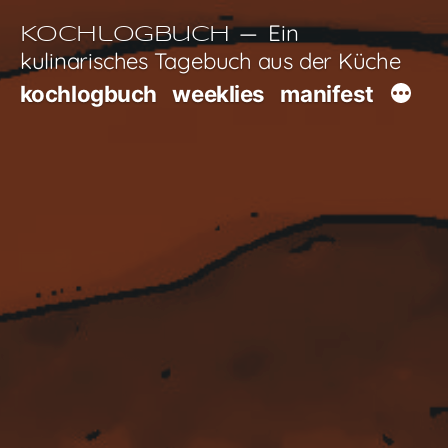
Zum
Ein
Kochlogbuch
Inhalt
kulinarisches Tagebuch aus der Küche
springen
kochlogbuch
weeklies
manifest