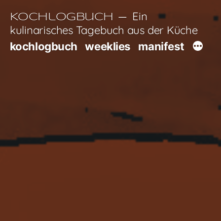
Zum
Ein
Kochlogbuch
Inhalt
kulinarisches Tagebuch aus der Küche
springen
kochlogbuch
weeklies
manifest