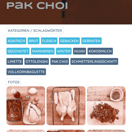
Pak Choi
KATEGORIEN / SCHLAGWÖRTER
ASIATISCH
BROT
FLEISCH
GEBACKEN
GEBRATEN
GEDÜNSTET
MARINIEREN
WINTER
HUHN
KOKOSMILCH
LIMETTE
OTTOLENGHI
PAK CHOI
SCHMETTERLINGSSCHNITT
VOLLKORNBAGUETTE
FOTOS