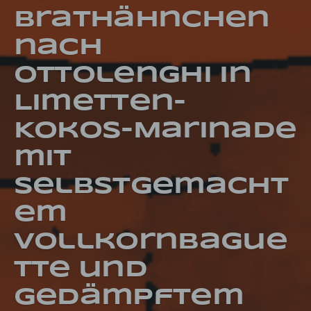
Brathähnchen
nach
Ottolenghi in
Limetten-
Kokos-Marinade
mit
selbstgemacht
em
Vollkornbague
tte und
gedämpftem