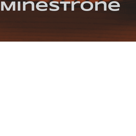
-Minestrone
RISCH
WINTER
GREMOLATA
MINESTRONE
PETERSILIENWURZEL
ZITRO
MINESTRONE