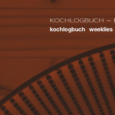
Zum
Inhalt
E
Kochlogbuch
springen
kochlogbuch
weeklies