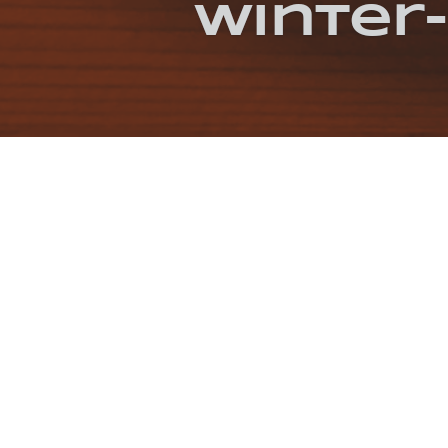
Winter
KATEGORIEN / SCHLAGWÖRTER
GEKOCHT
ITALIENISCH
SUPPE
VEGETA
REFERENZEN
SCHROTUNDKORN.DE/REZEPTE/WINTER-
FOTOS