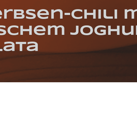
rbsen-Chili m
ischem Joghu
lata
MER
VEGETARISCH
CHILI
GREMOLATA
GRIECHISCHER JOGHURT
KICH