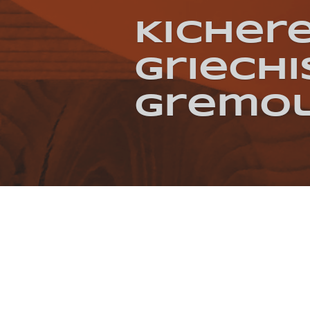
Kichere
griech
Gremo
KATEGORIEN / SCHLAGWÖRTER
EINTOPF
GEKOCHT
MEXIKANISCH
SOM
REFERENZEN