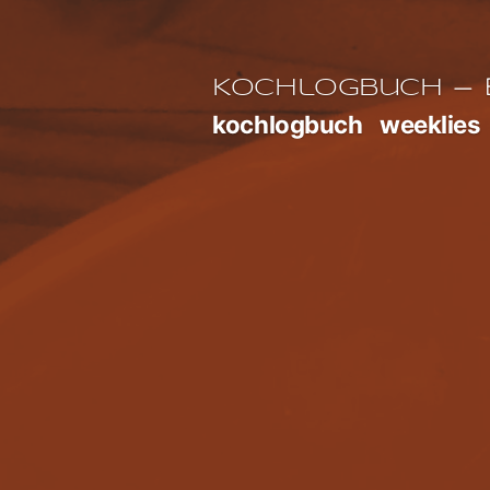
Zum
Inhalt
E
Kochlogbuch
springen
kochlogbuch
weeklies