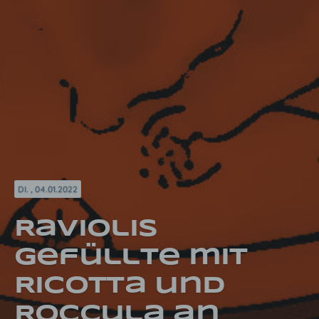
DI. , 04.01.2022
Raviolis
gefüllte mit
Ricotta und
Roccula an