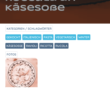
Käsesoße
KATEGORIEN / SCHLAGWÖRTER
GEKOCHT
ITALIENISCH
PASTA
VEGETARISCH
WINTER
KÄSESOSSE
RAVIOLI
RICOTTA
RUCOLA
FOTOS
ZUBEREITUNG