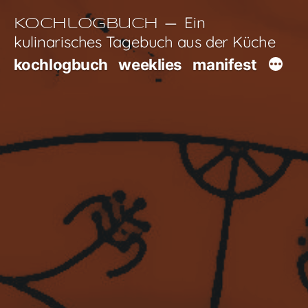
Zum
Ein
Kochlogbuch
Inhalt
kulinarisches Tagebuch aus der Küche
springen
kochlogbuch
weeklies
manifest