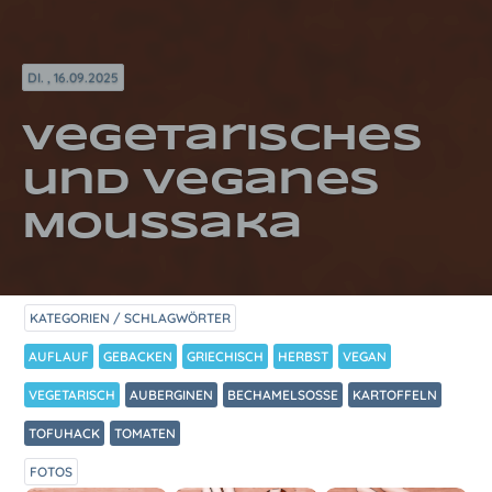
DI. , 16.09.2025
Vegetarisches
und veganes
Moussaka
KATEGORIEN / SCHLAGWÖRTER
AUFLAUF
GEBACKEN
GRIECHISCH
HERBST
VEGAN
VEGETARISCH
AUBERGINEN
BECHAMELSOSSE
KARTOFFELN
TOFUHACK
TOMATEN
FOTOS