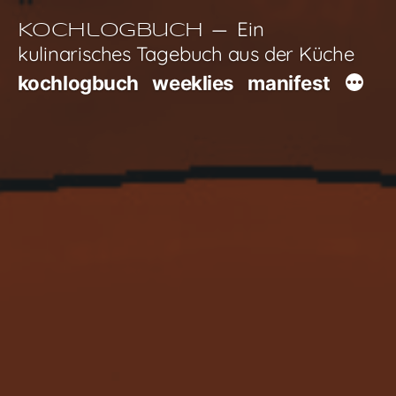
Zum
Ein
Kochlogbuch
Inhalt
kulinarisches Tagebuch aus der Küche
springen
kochlogbuch
weeklies
manifest