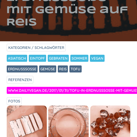
mit Gemüse auf
Reis
KATEGORIEN / SCHLAGWÖRTER
ASIATISCH
EINTOPF
GEBRATEN
SOMMER
VEGAN
ERDNUSSSOSSE
GEMÜSE
REIS
TOFU
REFERENZEN
WWW.DAILYVEGAN.DE/2017/01/31/TOFU-IN-ERDNUSSSOSSE-MIT-GEMUE
FOTOS