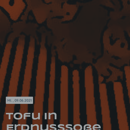
MI. , 09.06.2021
Tofu in
Erdnusssoße