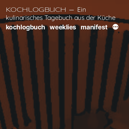
Zum
Ein
Kochlogbuch
Inhalt
kulinarisches Tagebuch aus der Küche
springen
kochlogbuch
weeklies
manifest