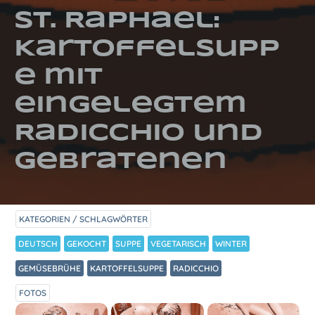
St. Raphael:
Kartoffelsupp
e mit
eingelegtem
Radicchio und
gebratenen
KATEGORIEN / SCHLAGWÖRTER
DEUTSCH
GEKOCHT
SUPPE
VEGETARISCH
WINTER
GEMÜSEBRÜHE
KARTOFFELSUPPE
RADICCHIO
FOTOS