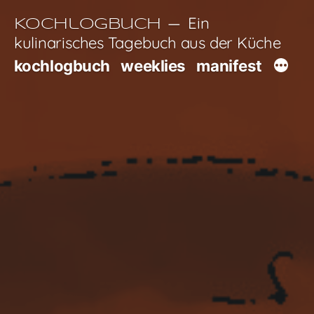
Zum
Ein
Kochlogbuch
Inhalt
kulinarisches Tagebuch aus der Küche
springen
kochlogbuch
weeklies
manifest