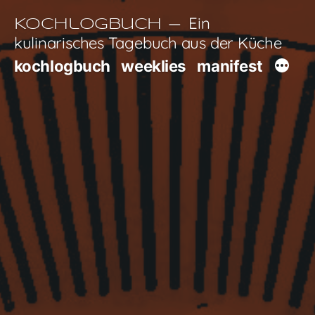
Zum
Ein
Kochlogbuch
Inhalt
kulinarisches Tagebuch aus der Küche
springen
kochlogbuch
weeklies
manifest