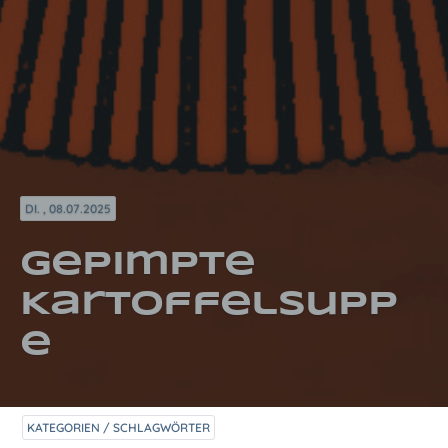
DI. , 08.07.2025
Gepimpte
Kartoffelsupp
e
KATEGORIEN / SCHLAGWÖRTER