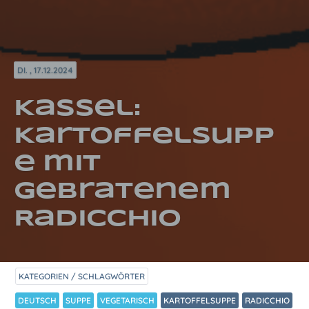
DI. , 17.12.2024
Kassel:
Kartoffelsupp
e mit
gebratenem
Radicchio
KATEGORIEN / SCHLAGWÖRTER
DEUTSCH
SUPPE
VEGETARISCH
KARTOFFELSUPPE
RADICCHIO