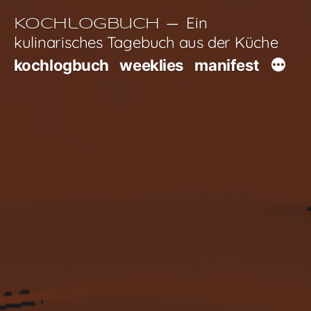
Zum
Ein
Kochlogbuch
Inhalt
kulinarisches Tagebuch aus der Küche
springen
kochlogbuch
weeklies
manifest