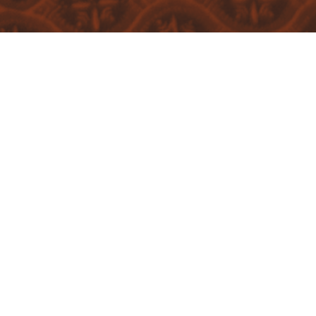
KATEGORIEN / SCHLAGWÖRTER
AUFLAUF
DEUTSCH
GEBACKEN
HERB
FOTOS