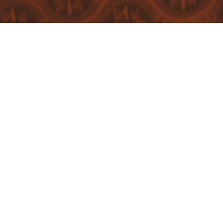
ST
VEGETARISCH
BECHAMELSAUCE
RÄUCHERTOFU
SAUERKRAUT
ZWI