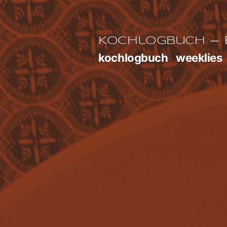
Zum
Inhalt
E
Kochlogbuch
springen
kochlogbuch
weeklies