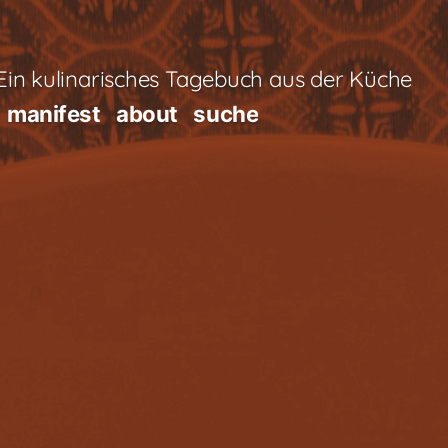
in kulinarisches Tagebuch aus der Küche
manifest
about
suche