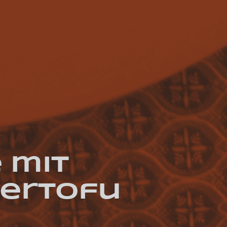
 mit
hertofu