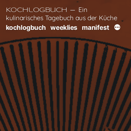
Zum
Ein
Kochlogbuch
Inhalt
kulinarisches Tagebuch aus der Küche
springen
kochlogbuch
weeklies
manifest