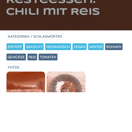
Resteessen:
Chili mit Reis
KATEGORIEN / SCHLAGWÖRTER
EINTOPF
GEKOCHT
MEXIKANISCH
VEGAN
WINTER
BOHNEN
GEWÜRZE
REIS
TOMATEN
FOTOS
ZUBEREITUNG