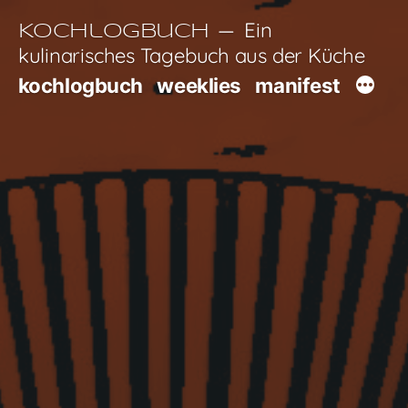
Zum
Ein
Kochlogbuch
Inhalt
kulinarisches Tagebuch aus der Küche
springen
kochlogbuch
weeklies
manifest