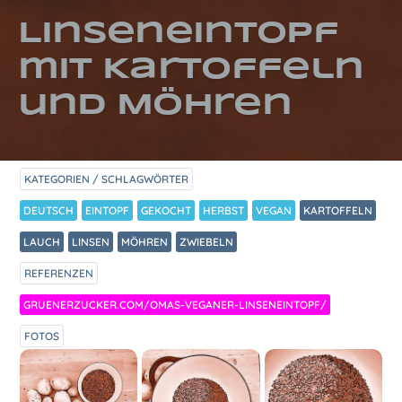
Linseneintopf
mit Kartoffeln
und Möhren
KATEGORIEN / SCHLAGWÖRTER
DEUTSCH
EINTOPF
GEKOCHT
HERBST
VEGAN
KARTOFFELN
LAUCH
LINSEN
MÖHREN
ZWIEBELN
REFERENZEN
GRUENERZUCKER.COM/OMAS-VEGANER-LINSENEINTOPF/
FOTOS