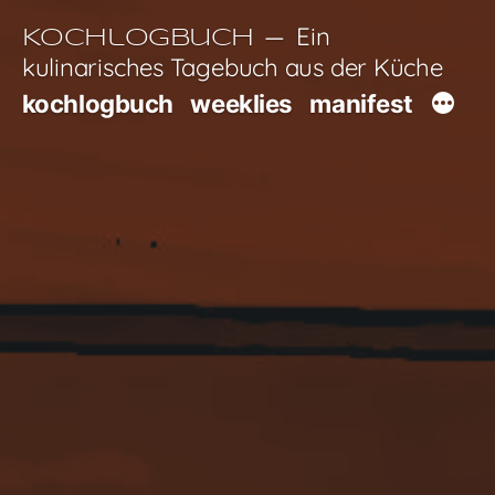
Zum
Ein
Kochlogbuch
Inhalt
kulinarisches Tagebuch aus der Küche
springen
kochlogbuch
weeklies
manifest