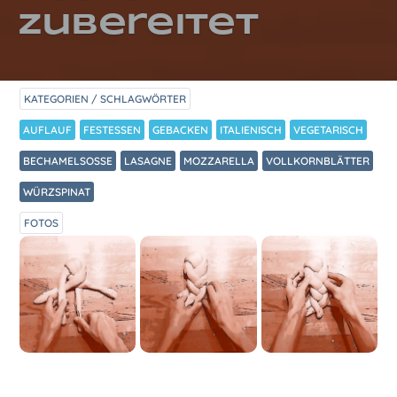
zubereitet
KATEGORIEN / SCHLAGWÖRTER
AUFLAUF
FESTESSEN
GEBACKEN
ITALIENISCH
VEGETARISCH
BECHAMELSOSSE
LASAGNE
MOZZARELLA
VOLLKORNBLÄTTER
WÜRZSPINAT
FOTOS