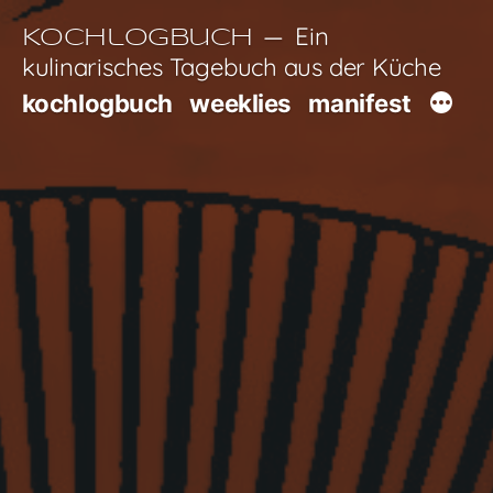
Zum
Ein
Kochlogbuch
Inhalt
kulinarisches Tagebuch aus der Küche
springen
kochlogbuch
weeklies
manifest