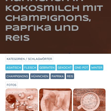
Kokosmilch mit
Champignons,
Paprika und
Reis
KATEGORIEN / SCHLAGWÖRTER
ASIATISCH
FLEISCH
GEBRATEN
GEKOCHT
ONE-POT
WINTER
CHAMPIGNONS
HÜHNCHEN
PAPRIKA
REIS
FOTOS