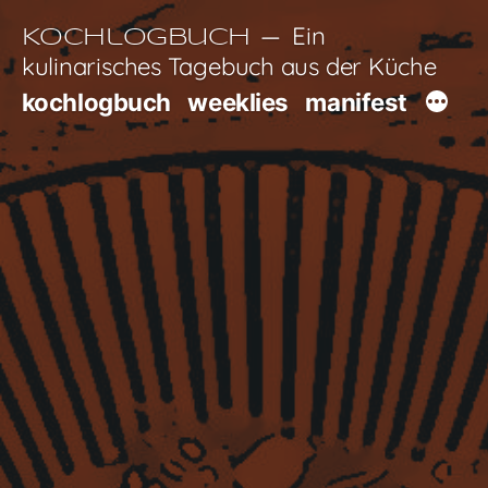
Zum
Ein
Kochlogbuch
Inhalt
kulinarisches Tagebuch aus der Küche
springen
kochlogbuch
weeklies
manifest