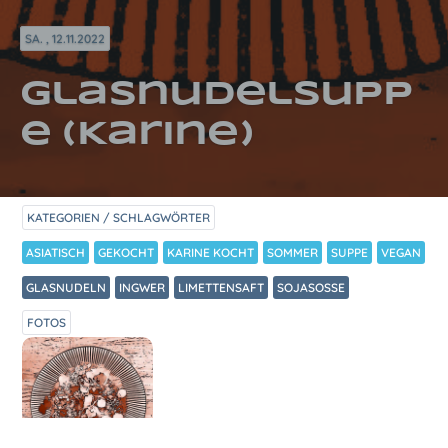
SA. , 12.11.2022
Glasnudelsupp
e (Karine)
KATEGORIEN / SCHLAGWÖRTER
ASIATISCH
GEKOCHT
KARINE KOCHT
SOMMER
SUPPE
VEGAN
GLASNUDELN
INGWER
LIMETTENSAFT
SOJASOSSE
FOTOS