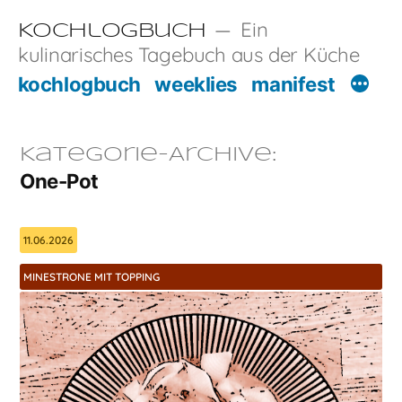
Zum
Ein
Kochlogbuch
Inhalt
kulinarisches Tagebuch aus der Küche
springen
kochlogbuch
weeklies
manifest
Kategorie-Archive:
One-Pot
11.06.2026
MINESTRONE MIT TOPPING