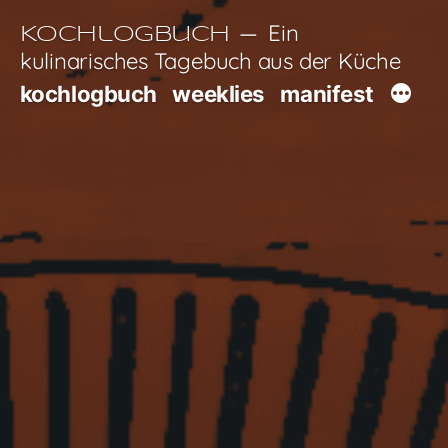
Zum
Ein
Kochlogbuch
Inhalt
kulinarisches Tagebuch aus der Küche
springen
kochlogbuch
weeklies
manifest