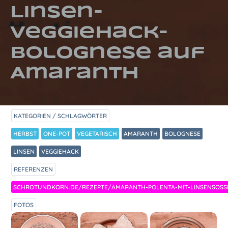
Linsen-
Veggiehack-
Bolognese auf
Amaranth
KATEGORIEN / SCHLAGWÖRTER
HERBST
ONE-POT
VEGETARISCH
AMARANTH
BOLOGNESE
LINSEN
VEGGIEHACK
REFERENZEN
SCHROTUNDKORN.DE/REZEPTE/AMARANTH-POLENTA-MIT-LINSENSOSS
FOTOS