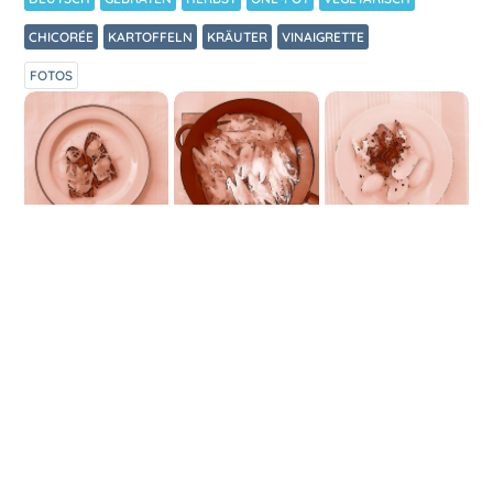
CHICORÉE
KARTOFFELN
KRÄUTER
VINAIGRETTE
FOTOS
ZUBEREITUNG