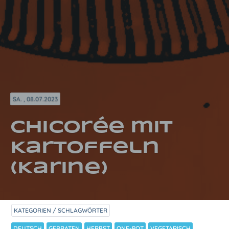
SA. , 08.07.2023
Chicorée mit
Kartoffeln
(Karine)
KATEGORIEN / SCHLAGWÖRTER
DEUTSCH
GEBRATEN
HERBST
ONE-POT
VEGETARISCH