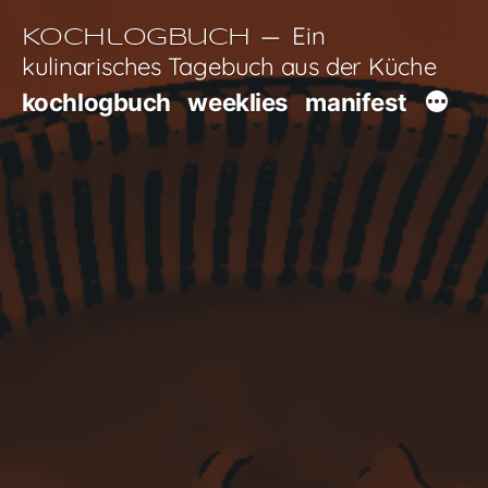
Zum
Ein
Kochlogbuch
Inhalt
kulinarisches Tagebuch aus der Küche
springen
kochlogbuch
weeklies
manifest