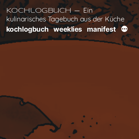
Zum
Ein
Kochlogbuch
Inhalt
kulinarisches Tagebuch aus der Küche
springen
kochlogbuch
weeklies
manifest