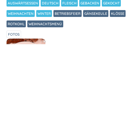
AUSWÄRTSESSEN
DEUTSCH
FLEISCH
GEBACKEN
GEKOCHT
WEIHNACHTEN
WINTER
BETRIEBSFEIER
GÄNSEKEULE
KLÖSSE
ROTKOHL
WEIHNACHTSMENÜ
FOTOS
ZUBEREITUNG
Alle Jahre wieder der Klassiker zur
betrieblichen Weihnachtsfeier.