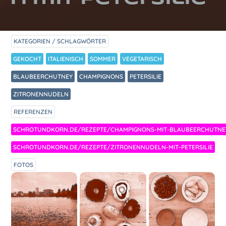
KATEGORIEN / SCHLAGWÖRTER
GEKOCHT
ITALIENISCH
SOMMER
VEGETARISCH
BLAUBEERCHUTNEY
CHAMPIGNONS
PETERSILIE
ZITRONENNUDELN
REFERENZEN
SCHROTUNDKORN.DE/REZEPTE/CHAMPIGNONS-MIT-BLAUBEERCHUTNE
SCHROTUNDKORN.DE/REZEPTE/ZITRONENNUDELN-MIT-PETERSILIE
FOTOS