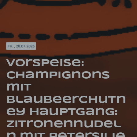
FR. , 28.07.2023
Vorspeise:
Champignons
mit
Blaubeerchutn
ey Hauptgang:
Zitronennudel
n mit Petersilie