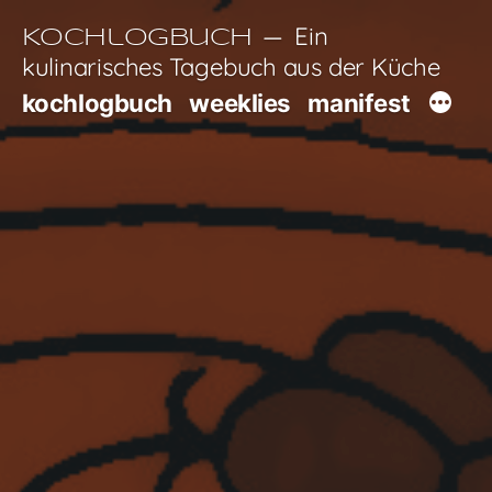
Zum
Ein
Kochlogbuch
Inhalt
kulinarisches Tagebuch aus der Küche
springen
kochlogbuch
weeklies
manifest