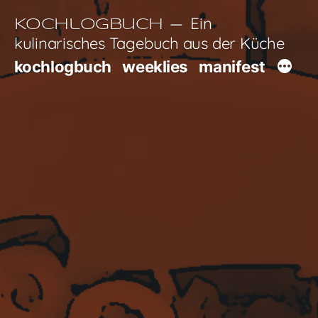
Zum
Ein
Kochlogbuch
Inhalt
kulinarisches Tagebuch aus der Küche
springen
kochlogbuch
weeklies
manifest