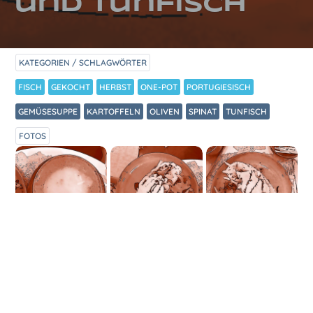
und Tunfisch
KATEGORIEN / SCHLAGWÖRTER
FISCH
GEKOCHT
HERBST
ONE-POT
PORTUGIESISCH
GEMÜSESUPPE
KARTOFFELN
OLIVEN
SPINAT
TUNFISCH
FOTOS