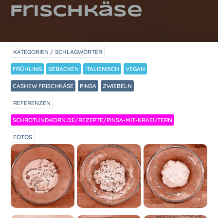
Frischkäse
KATEGORIEN / SCHLAGWÖRTER
FRÜHLING
GEBACKEN
ITALIENISCH
VEGAN
CASHEW FRISCHKÄSE
PINSA
ZWIEBELN
REFERENZEN
SCHROTUNDKORN.DE/REZEPTE/PINSA-MIT-KRAEUTERN
FOTOS