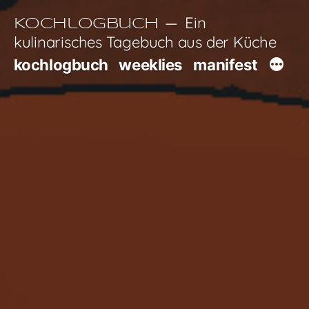
Zum
Ein
Kochlogbuch
Inhalt
kulinarisches Tagebuch aus der Küche
springen
kochlogbuch
weeklies
manifest