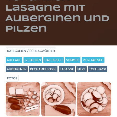
Lasagne mit
Auberginen und
Pilzen
KATEGORIEN / SCHLAGWÖRTER
AUFLAUF
GEBACKEN
ITALIENISCH
SOMMER
VEGETARISCH
AUBERGINEN
BECHAMELSOSSE
LASAGNE
PILZE
TOFUHACK
FOTOS