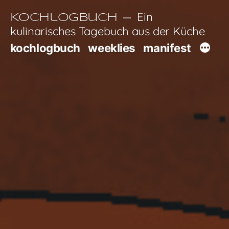
Zum
Ein
Kochlogbuch
Inhalt
kulinarisches Tagebuch aus der Küche
springen
kochlogbuch
weeklies
manifest