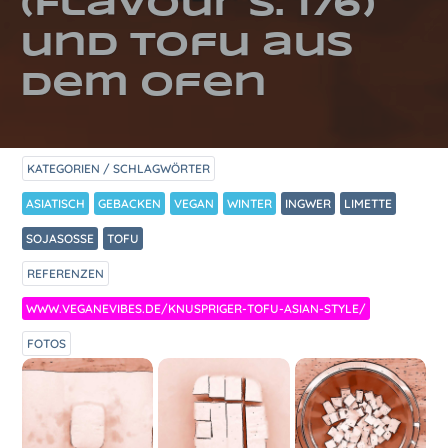
(Flavour S. 176)
und Tofu aus
dem Ofen
KATEGORIEN / SCHLAGWÖRTER
ASIATISCH
GEBACKEN
VEGAN
WINTER
INGWER
LIMETTE
SOJASOSSE
TOFU
REFERENZEN
WWW.VEGANEVIBES.DE/KNUSPRIGER-TOFU-ASIAN-STYLE/
FOTOS