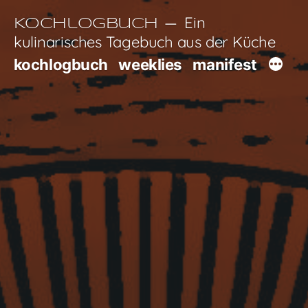
Zum
Ein
Kochlogbuch
Inhalt
kulinarisches Tagebuch aus der Küche
springen
kochlogbuch
weeklies
manifest