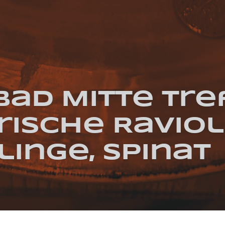
ad Mitte Tre
ische Ravioli
linge, Spinat