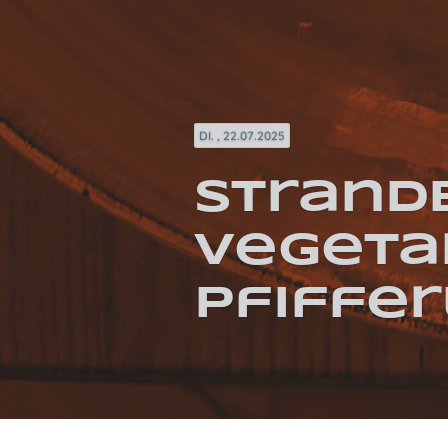
DI. , 22.07.2025
Strandb
Vegetar
Pfiffer