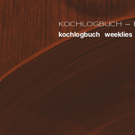
Zum
Inhalt
E
Kochlogbuch
springen
kochlogbuch
weeklies