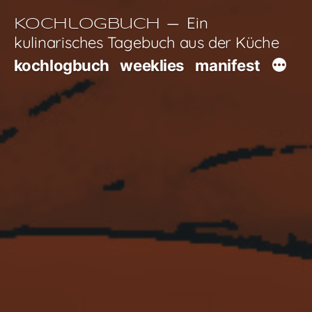
Zum
Ein
Kochlogbuch
Inhalt
kulinarisches Tagebuch aus der Küche
springen
kochlogbuch
weeklies
manifest