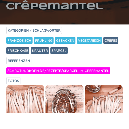
Crêpemantel
KATEGORIEN / SCHLAGWÖRTER
FRANZÖSISCH
FRÜHLING
GEBACKEN
VEGETARISCH
CRÊPES
FRISCHKÄSE
KRÄUTER
SPARGEL
REFERENZEN
SCHROTUNDKORN.DE/REZEPTE/SPARGEL-IM-CREPEMANTEL
FOTOS