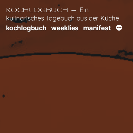
Zum
Ein
Kochlogbuch
Inhalt
kulinarisches Tagebuch aus der Küche
springen
kochlogbuch
weeklies
manifest