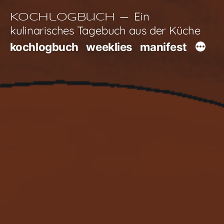
Zum
Ein
Kochlogbuch
Inhalt
kulinarisches Tagebuch aus der Küche
springen
kochlogbuch
weeklies
manifest